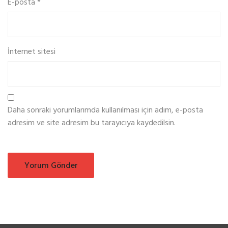
E-posta
*
b
e
t
h
İnternet sitesi
a
t
t
ı
Daha sonraki yorumlarımda kullanılması için adım, e-posta
adresim ve site adresim bu tarayıcıya kaydedilsin.