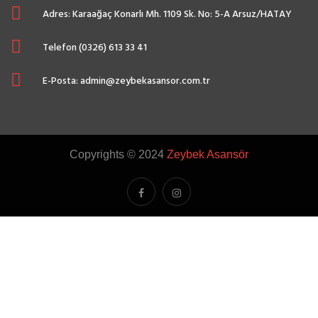
Adres: Karaağaç Konarlı Mh. 1109 Sk. No: 5-A Arsuz/HATAY
Telefon (0326) 613 33 41
E-Posta: admin@zeybekasansor.com.tr
Copyrights © 2024
Zeybek Asansör
s
o
h
b
e
t