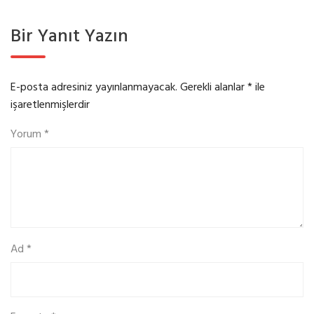
b
Bir Yanıt Yazın
o
z
u
k
E-posta adresiniz yayınlanmayacak.
Gerekli alanlar
*
ile
o
işaretlenmişlerdir
l
Yorum
*
a
n
a
k
r
e
d
Ad
*
i
s
o
h