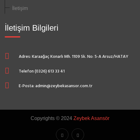
İletişim
İletişim Bilgileri
Adres: Karaağaç Konarlı Mh. 1109 Sk. No: 5-A Arsuz/HATAY
Telefon (0326) 613 33 41
E-Posta: admin@zeybekasansor.com.tr
Copyrights © 2024
Zeybek Asansör