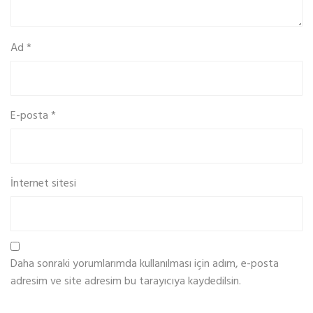
b
o
Ad
*
z
u
k
o
E-posta
*
l
a
n
a
İnternet sitesi
k
r
e
d
i
Daha sonraki yorumlarımda kullanılması için adım, e-posta
s
adresim ve site adresim bu tarayıcıya kaydedilsin.
o
h