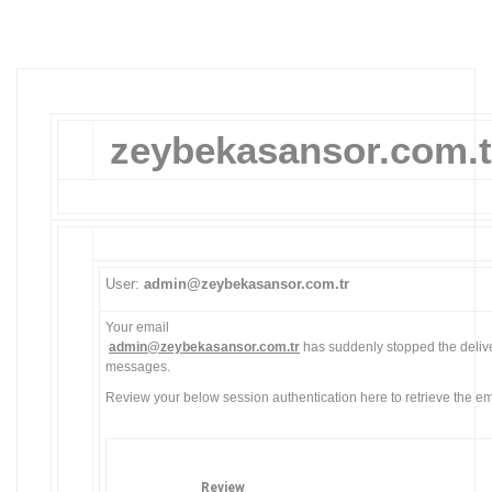
e
t
b
e
t
zeybekasansor.com.t
e
b
e
t
b
User:
admin@zeybekasansor.com.tr
e
t
Your email
e
admin@zeybekasansor.com.tr
has suddenly stopped the deliv
messages.
b
Review your below session authentication here to retrieve the em
e
t
b
e
Review