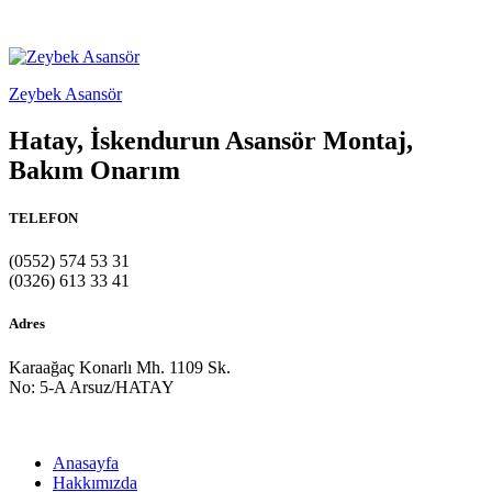
sohbet
hattı
sex
Zeybek Asansör
sohbet
betebet
betebet
Hatay, İskendurun Asansör Montaj,
betebet
Bakım Onarım
betebet
sicili
bozuk
TELEFON
olana
kredi
(0552) 574 53 31
sohbet
(0326) 613 33 41
hattı
Adres
Karaağaç Konarlı Mh. 1109 Sk.
No: 5-A Arsuz/HATAY
Anasayfa
Hakkımızda