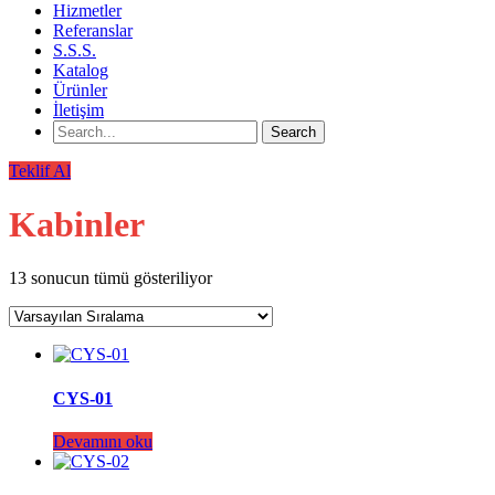
Hizmetler
Referanslar
S.S.S.
Katalog
Ürünler
İletişim
Teklif Al
Kabinler
13 sonucun tümü gösteriliyor
CYS-01
Devamını oku