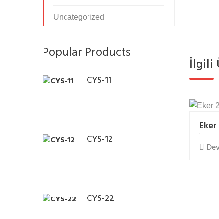
t
Uncategorized
e
b
e
Popular Products
t
İlgil
b
CYS-11
e
t
e
b
Eker
e
CYS-12
t
Dev
s
i
c
i
CYS-22
l
i