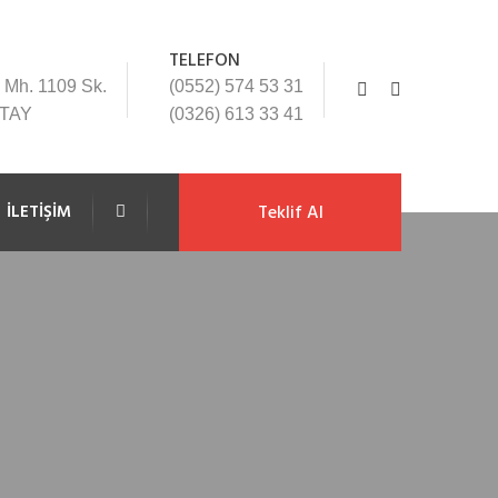
TELEFON
 Mh. 1109 Sk.
(0552) 574 53 31
ATAY
(0326) 613 33 41
İLETIŞIM
Teklif Al