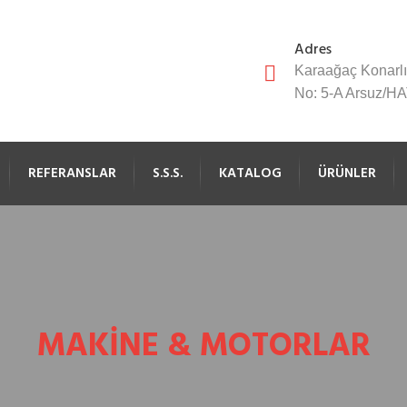
Adres
Karaağaç Konarlı
No: 5-A Arsuz/H
REFERANSLAR
S.S.S.
KATALOG
ÜRÜNLER
MAKINE & MOTORLAR