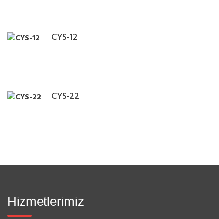
b
e
t
CYS-12
h
a
t
t
CYS-22
ı
Hizmetlerimiz