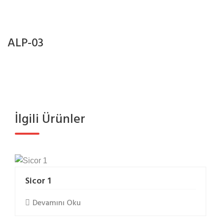
e
t
b
ALP-03
e
t
e
b
e
t
İlgili Ürünler
b
e
t
e
b
Sicor 1
e
t
Devamını Oku
b
e