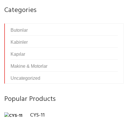
b
Categories
o
z
u
Butonlar
k
o
Kabinler
l
Kapılar
a
n
Makine & Motorlar
a
k
Uncategorized
r
e
Popular Products
d
i
s
CYS-11
o
h