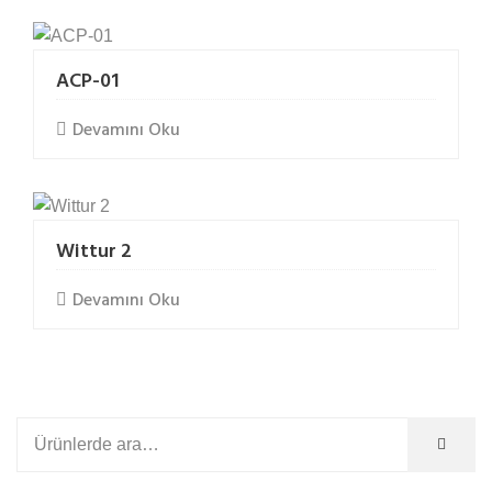
t
e
b
ACP-01
e
Devamını Oku
t
b
e
t
e
Wittur 2
b
e
Devamını Oku
t
s
i
c
i
l
i