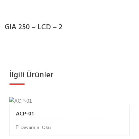
e
t
b
GIA 250 – LCD – 2
e
t
e
b
e
t
İlgili Ürünler
b
e
t
e
b
ACP-01
e
t
Devamını Oku
b
e