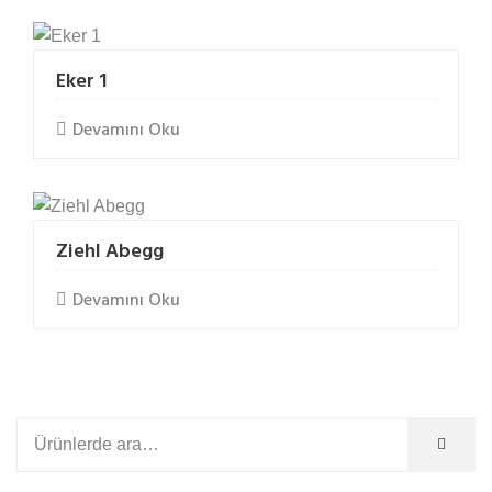
t
e
b
Eker 1
e
Devamını Oku
t
b
e
t
e
Ziehl Abegg
b
e
Devamını Oku
t
s
i
c
i
l
i