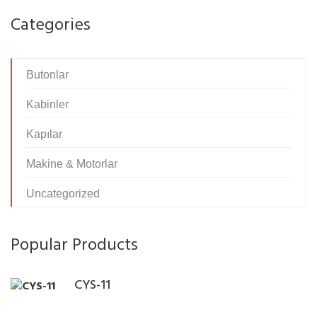
b
Categories
o
z
u
Butonlar
k
o
Kabinler
l
Kapılar
a
n
Makine & Motorlar
a
k
Uncategorized
r
e
Popular Products
d
i
s
CYS-11
o
h