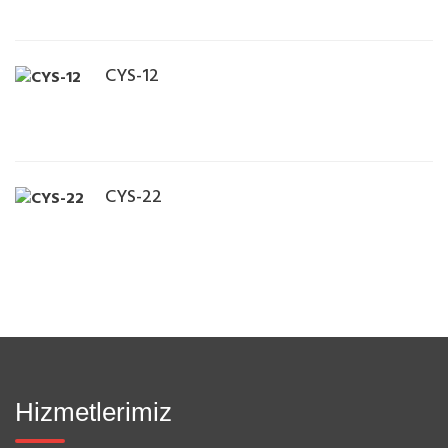
b
e
t
CYS-12
h
a
t
t
CYS-22
ı
Hizmetlerimiz